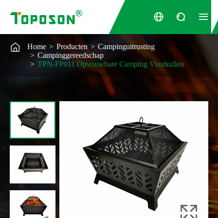




Home
Producten
Campinguitrusting
Campinggereedschap
TPN-FP011 Opvouwbare Camping Vuurkuilen
