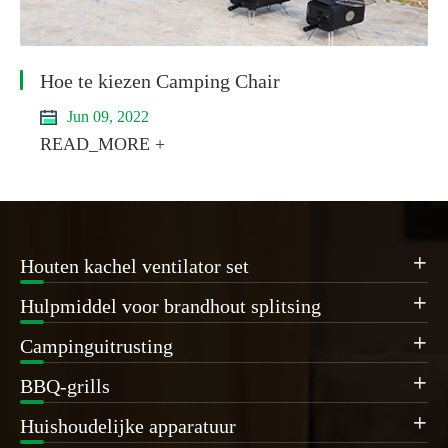
Hoe te kiezen Camping Chair
Jun 09, 2022
READ_MORE +
Houten kachel ventilator set

Hulpmiddel voor brandhout splitsing

Campinguitrusting

BBQ-grills

Huishoudelijke apparatuur
