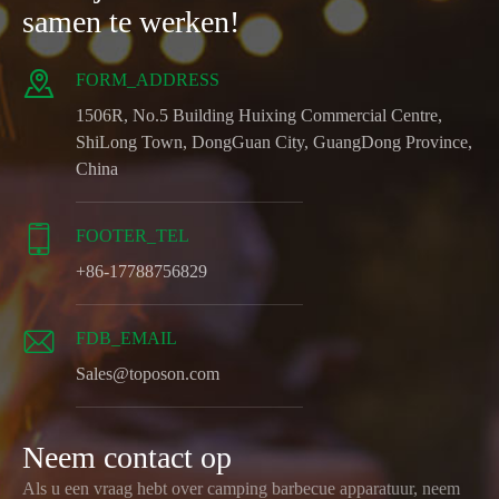
samen te werken!

FORM_ADDRESS
1506R, No.5 Building Huixing Commercial Centre,
ShiLong Town, DongGuan City, GuangDong Province,
China

FOOTER_TEL
+86-17788756829

FDB_EMAIL
Sales@toposon.com
Neem contact op
Als u een vraag hebt over camping barbecue apparatuur, neem