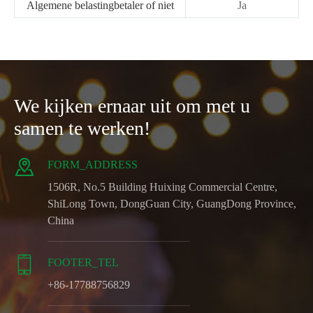
Algemene belastingbetaler of niet
Ja
We kijken ernaar uit om met u
samen te werken!

FORM_ADDRESS
1506R, No.5 Building Huixing Commercial Centre,
ShiLong Town, DongGuan City, GuangDong Province,
China

FOOTER_TEL
+86-17788756829