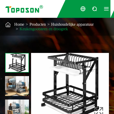




Home
Producten
Huishoudelijke apparatuur
Keukengootsteen en droogrek
