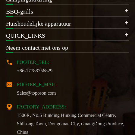
BBQ-grills

Huishoudelijke apparatuur

QUICK_LINKS

Neem contact met ons op

FOOTER_TEL:
+86-17788756829

FOOTER_E_MAIL:
Sales@toposon.com

FACTORY_ADDRESS:
1506R, No.5 Building Huixing Commercial Centre,
ShiLong Town, DongGuan City, GuangDong Province,
China